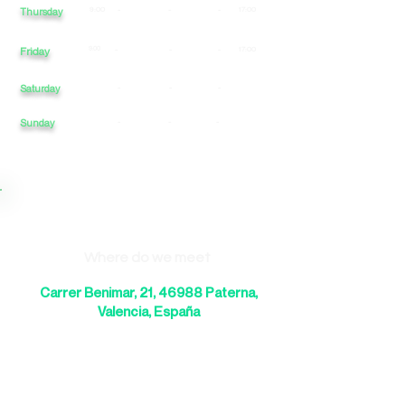
9:00
-
-
-
17:00
Thursday
Friday
9:00
-
-
-
17:00
Saturday
-
-
-
Sunday
-
-
-
Where do we meet
Carrer Benimar, 21, 46988 Paterna,
Valencia, España