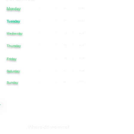
Monday
-
-
-
13
21:30
Tuesday
-
-
13
21:30
-
Wednesday
-
-
13
-
21:30
-
-
13
-
21:30
Thursday
Friday
-
-
13
-
21:30
Saturday
-
-
13
-
21:30
21:30
Sunday
-
-
13
-
Where do we meet