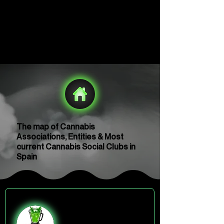
The map of Cannabis
Associations, Entities & Most
current Cannabis Social Clubs in
Spain