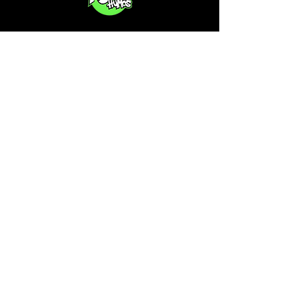
Privacy Policy
Is your CSC not on our list?
Contact us, the cannabis map
profile is free!
Subscribe to our free newsletter
on cannabis in Spain.