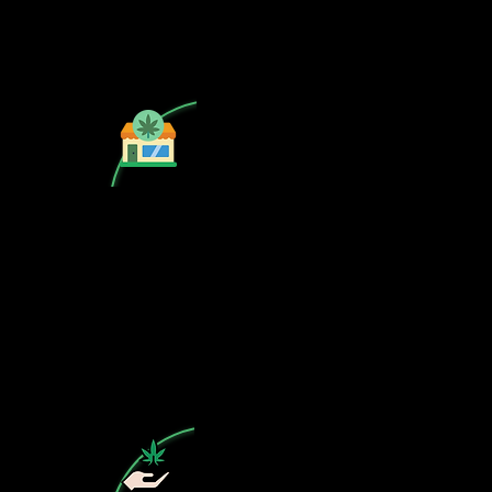
Is your CSC not on our list? Contact
us, the cannabis map profile is free!
Subscribe to our free newsletter on
cannabis in Spain.