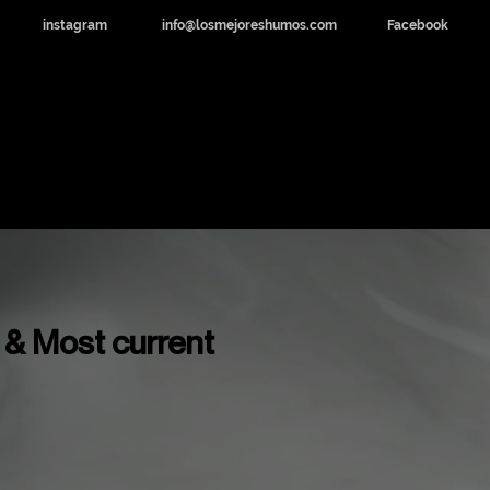
instagram
info@losmejoreshumos.com
Facebook
dicinal y CBD
Noticias
Contacto
 & Most current