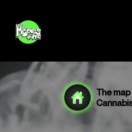
Inicio
The map o
Cannabis 