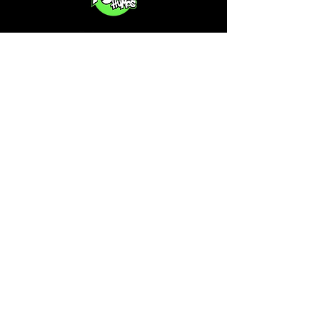
Privacy Policy
Is your CSC not on our list?
Contact us, the cannabis map
profile is free!
Subscribe to our free newsletter
on cannabis in Spain.