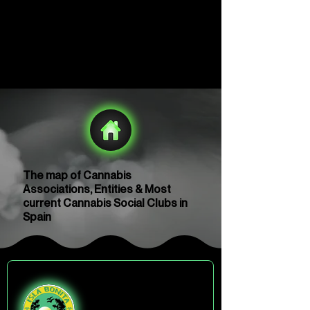
The map of Cannabis
Associations, Entities & Most
current Cannabis Social Clubs in
Spain