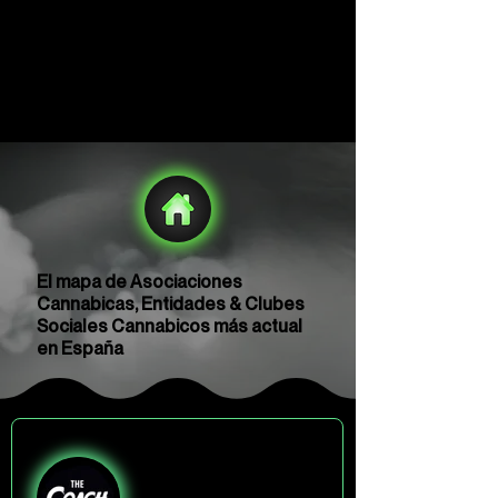
El mapa de Asociaciones
Cannabicas, Entidades & Clubes
Sociales Cannabicos más actual
en España