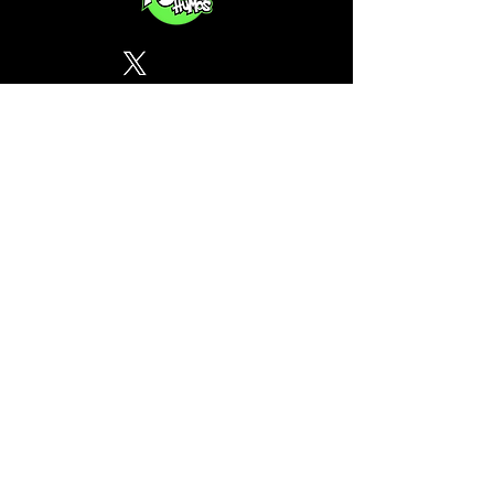
Política de Privacidad
¿Tu CSC no se encuentra en
nuestra lista? Contáctanos, el
perfil del mapa cánnabico es
gratuito!
Subscribete a nuestro boletin
informativo gratuito sobre
cannabis en España.