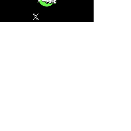
Política de Privacidad
¿Tu CSC no se encuentra en
nuestra lista? Contáctanos, el
perfil del mapa cánnabico es
gratuito!
Subscribete a nuestro boletin
informativo gratuito sobre
cannabis en España.