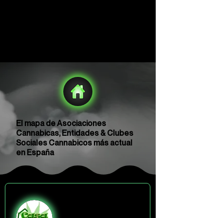
El mapa de Asociaciones
Cannabicas, Entidades & Clubes
Sociales Cannabicos más actual
en España