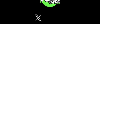
Política de Privacidad
¿Tu CSC no se encuentra en
nuestra lista? Contáctanos, el
perfil del mapa cánnabico es
gratuito!
Subscribete a nuestro boletin
informativo gratuito sobre
cannabis en España.