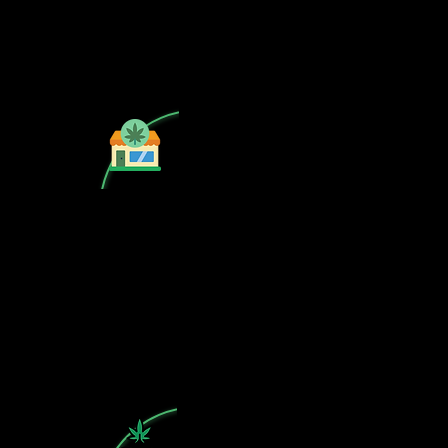
¿Tu CSC no se encuentra en
nuestra lista? Contáctanos, el perfil
del mapa cánnabico es gratuito!
Subscribete a nuestro boletin
informativo gratuito sobre cannabis
en España.