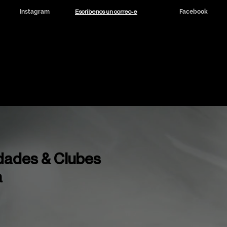
Escribenos un correo-e
Instagram
Facebook
dicinal y CBD
Noticias
Contacto
dades & Clubes
a