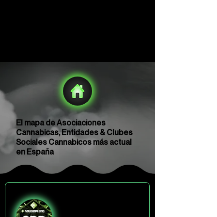
El mapa de Asociaciones
Cannabicas, Entidades & Clubes
Sociales Cannabicos más actual
en España