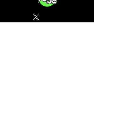
Política de Privacidad
¿Tu CSC no se encuentra en
nuestra lista? Contáctanos, el
perfil del mapa cánnabico es
gratuito!
Subscribete a nuestro boletin
informativo gratuito sobre
cannabis en España.