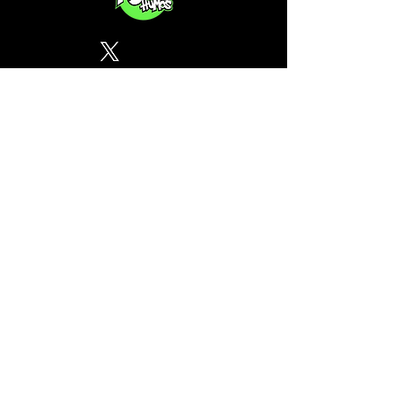
Política de Privacidad
¿Tu CSC no se encuentra en
nuestra lista? Contáctanos, el
perfil del mapa cánnabico es
gratuito!
Subscribete a nuestro boletin
informativo gratuito sobre
cannabis en España.