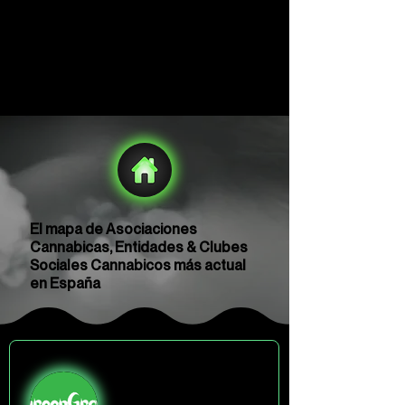
El mapa de Asociaciones
Cannabicas, Entidades & Clubes
Sociales Cannabicos más actual
en España