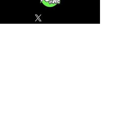
Política de Privacidad
¿Tu CSC no se encuentra en
nuestra lista? Contáctanos, el
perfil del mapa cánnabico es
gratuito!
Subscribete a nuestro boletin
informativo gratuito sobre
cannabis en España.