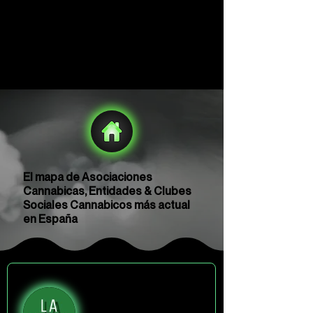
El mapa de Asociaciones
Cannabicas, Entidades & Clubes
Sociales Cannabicos más actual
en España