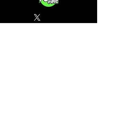
Política de Privacidad
¿Tu CSC no se encuentra en
nuestra lista? Contáctanos, el
perfil del mapa cánnabico es
gratuito!
Subscribete a nuestro boletin
informativo gratuito sobre
cannabis en España.