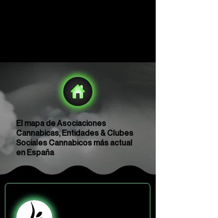
El mapa de Asociaciones
Cannabicas, Entidades & Clubes
Sociales Cannabicos más actual
en España