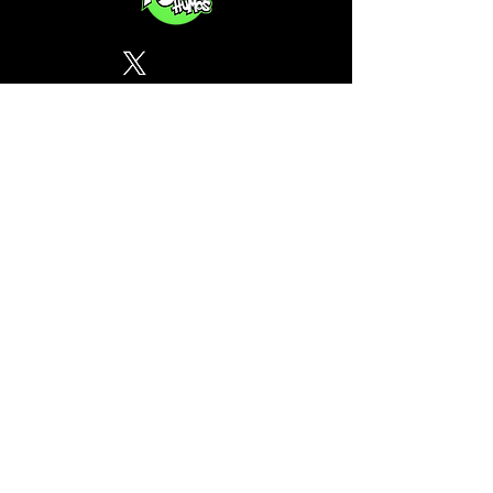
Política de Privacidad
¿Tu CSC no se encuentra en
nuestra lista? Contáctanos, el
perfil del mapa cánnabico es
gratuito!
Subscribete a nuestro boletin
informativo gratuito sobre
cannabis en España.