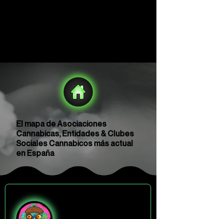
El mapa de Asociaciones
Cannabicas, Entidades & Clubes
Sociales Cannabicos más actual
en España