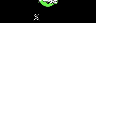
Política de Privacidad
¿Tu CSC no se encuentra en
nuestra lista? Contáctanos, el
perfil del mapa cánnabico es
gratuito!
Subscribete a nuestro boletin
informativo gratuito sobre
cannabis en España.