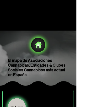
El mapa de Asociaciones
Cannabicas, Entidades & Clubes
Sociales Cannabicos más actual
en España