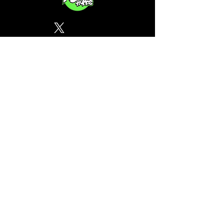
Política de Privacidad
¿Tu CSC no se encuentra en
nuestra lista? Contáctanos, el
perfil del mapa cánnabico es
gratuito!
Subscribete a nuestro boletin
informativo gratuito sobre
cannabis en España.