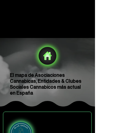
El mapa de Asociaciones
Cannabicas, Entidades & Clubes
Sociales Cannabicos más actual
en España