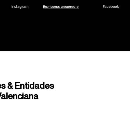
Escribenos un correo-e
Instagram
Facebook
dicinal y CBD
Noticias
Contacto
s & Entidades
Valenciana