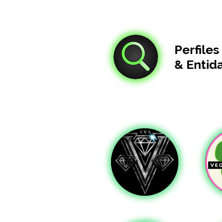
Perfile
& Entid