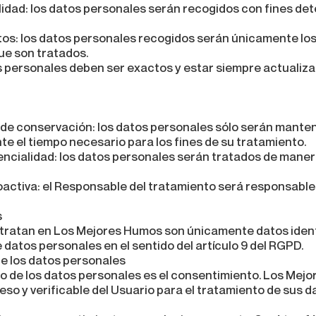
nalidad: los datos personales serán recogidos con fines det
atos: los datos personales recogidos serán únicamente lo
que son tratados.
os personales deben ser exactos y estar siempre actualiza
zo de conservación: los datos personales sólo serán mante
te el tiempo necesario para los fines de su tratamiento.
dencialidad: los datos personales serán tratados de mane
oactiva: el Responsable del tratamiento será responsable
s
 tratan en Los Mejores Humos son únicamente datos identi
 datos personales en el sentido del artículo 9 del RGPD.
de los datos personales
nto de los datos personales es el consentimiento. Los M
so y verificable del Usuario para el tratamiento de sus 