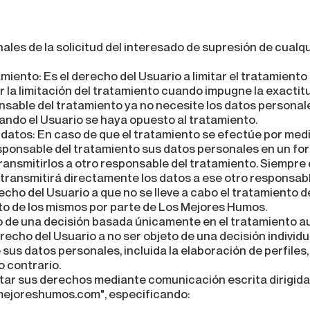
ales de la solicitud del interesado de supresión de cualq
amiento: Es el derecho del Usuario a limitar el tratamiento
 la limitación del tratamiento cuando impugne la exactitu
onsable del tratamiento ya no necesite los datos personale
ando el Usuario se haya opuesto al tratamiento.
s datos: En caso de que el tratamiento se efectúe por med
esponsable del tratamiento sus datos personales en un fo
ransmitirlos a otro responsable del tratamiento. Siempre
transmitirá directamente los datos a ese otro responsabl
echo del Usuario a que no se lleve a cabo el tratamiento 
nto de los mismos por parte de Los Mejores Humos.
o de una decisión basada únicamente en el tratamiento au
derecho del Usuario a no ser objeto de una decisión indiv
us datos personales, incluida la elaboración de perfiles,
o contrario.
citar sus derechos mediante comunicación escrita dirigid
mejoreshumos.com", especificando: