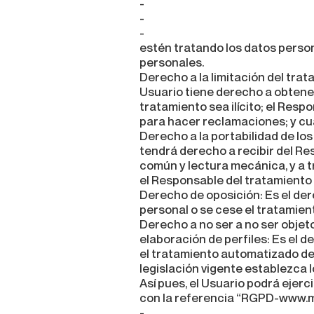
-
-
-
estén tratando los datos person
personales.
Derecho a la limitación del trat
Usuario tiene derecho a obtener
tratamiento sea ilícito; el Resp
para hacer reclamaciones; y cu
Derecho a la portabilidad de lo
tendrá derecho a recibir del R
común y lectura mecánica, y a t
el Responsable del tratamiento 
Derecho de oposición: Es el der
personal o se cese el tratamie
Derecho a no ser a no ser objet
elaboración de perfiles: Es el 
el tratamiento automatizado de s
legislación vigente establezca l
Así pues, el Usuario podrá ejer
con la referencia “RGPD-www.
-