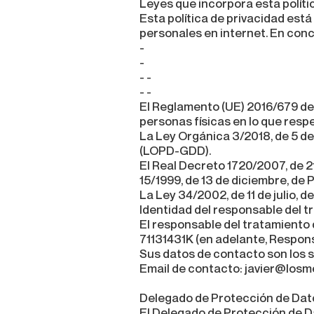
Leyes que incorpora esta políti
Esta política de privacidad est
personales en internet. En conc
-
-
- -
- -
El Reglamento (UE) 2016/679 del 
personas físicas en lo que respe
La Ley Orgánica 3/2018, de 5 de
(LOPD-GDD).
El Real Decreto 1720/2007, de 2
15/1999, de 13 de diciembre, d
La Ley 34/2002, de 11 de julio, 
Identidad del responsable del t
El responsable del tratamiento 
71131431K (en adelante, Respons
Sus datos de contacto son los s
Email de contacto: javier@los
Delegado de Protección de Dat
El Delegado de Protección de Da