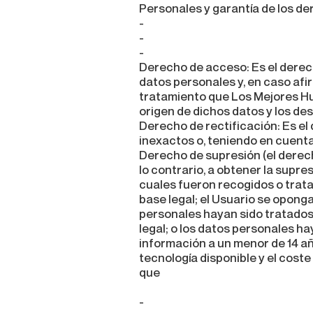
Personales y garantía de los de
-
-
-
Derecho de acceso: Es el derec
datos personales y, en caso afi
tratamiento que Los Mejores Hum
origen de dichos datos y los de
Derecho de rectificación: Es el
inexactos o, teniendo en cuenta
Derecho de supresión (el derecho
lo contrario, a obtener la supr
cuales fueron recogidos o trata
base legal; el Usuario se oponga
personales hayan sido tratados 
legal; o los datos personales ha
información a un menor de 14 añ
tecnología disponible y el cost
que
-