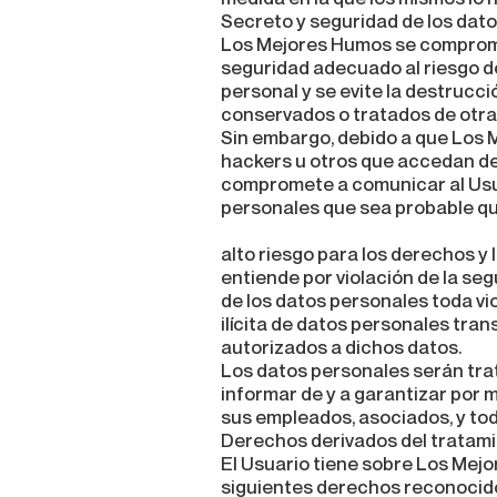
Secreto y seguridad de los dat
Los Mejores Humos se compromet
seguridad adecuado al riesgo de
personal y se evite la destrucci
conservados o tratados de otra
Sin embargo, debido a que Los M
hackers u otros que accedan de
compromete a comunicar al Usuar
personales que sea probable q
alto riesgo para los derechos y 
entiende por violación de la se
de los datos personales toda vi
ilícita de datos personales tra
autorizados a dichos datos.
Los datos personales serán tra
informar de y a garantizar por 
sus empleados, asociados, y tod
Derechos derivados del tratami
El Usuario tiene sobre Los Mejo
siguientes derechos reconocido