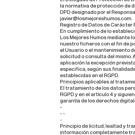
la normativa de protección de d
DPD designado por el Responsabl
javier@losmejoreshumos.com.
Registro de Datos de Carácter 
En cumplimiento de lo establec
Los Mejores Humos mediante los
nuestro ficheros con el fin de p
el Usuario o el mantenimiento de
solicitud o consulta del mismo.
aplicación la excepción previst
especifica, según sus finalidad
establecidas en el RGPD.
Principios aplicables al tratam
El tratamiento de los datos pers
RGPD y en el artículo 4 y sigui
garantía de los derechos digital
-
- -
-
Principio de licitud, lealtad y 
información completamente tran