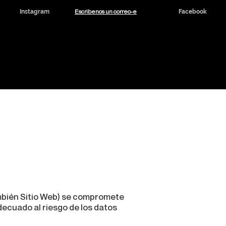
Escribenos un correo-e
Instagram
Facebook
dicinal y CBD
Noticias
Contacto
ambién Sitio Web) se compromete
decuado al riesgo de los datos