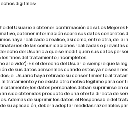
rechos digitales:
ho del Usuario a obtener confirmación de si Los Mejores
rmativo, obtener información sobre sus datos concretos d
os haya realizado o realice, así como, entre otra, de la i
stinatarios de las comunicaciones realizadas o previstas 
 derecho del Usuario a que se modifiquen sus datos perso
 los fines del tratamiento, incompletos.
 al olvido"): Es el derecho del Usuario, siempre que la le
esión de sus datos personales cuando estos ya no sean nec
dos; el Usuario haya retirado su consentimiento al trata
 al tratamiento y no exista otro motivo legítimo para cont
ilícitamente; los datos personales deban suprimirse en 
yan sido obtenidos producto de una oferta directa de serv
os. Además de suprimir los datos, el Responsable del tra
e de su aplicación, deberá adoptar medidas razonables pa