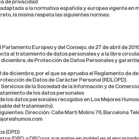
ca de privacidad
á adaptada a la normativa española y europea vigente en 
reto, la misma respeta las siguientes normas:
Parlamento Europeo y del Consejo, de 27 de abril de 2016, 
cta al tratamiento de datos personales y a la libre circu
 diciembre, de Protección de Datos Personales y garantía
1 de diciembre, por el que se aprueba el Reglamento de de
e Protección de Datos de Carácter Personal (RDLOPD).
de Servicios de la Sociedad de la Información y de Comerci
ratamiento de los datos personales
de los datos personales recogidos en Los Mejores Humos e
able del tratamiento).
iguientes: Dirección: Calle Marti Molins 76, Barcelona T
mejoreshumos.com
os (DPD)
tos (DPD, o DPO por sus siglas en inglés) es el encargado