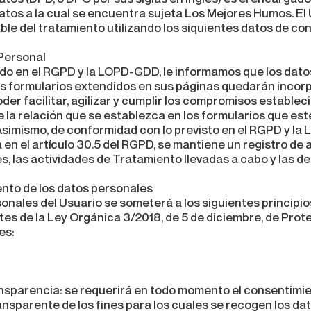
atos a la cual se encuentra sujeta Los Mejores Humos. El
e del tratamiento utilizando los siquientes datos de co
Personal
ido en el RGPD y la LOPD-GDD, le informamos que los dat
 formularios extendidos en sus páginas quedarán incorp
oder facilitar, agilizar y cumplir los compromisos establ
 la relación que se establezca en los formularios que est
 Asimismo, de conformidad con lo previsto en el RGPD y la
a en el artículo 30.5 del RGPD, se mantiene un registro de
es, las actividades de Tratamiento llevadas a cabo y las 
iento de los datos personales
onales del Usuario se someterá a los siguientes principios
entes de la Ley Orgánica 3/2018, de 5 de diciembre, de Pro
es:
transparencia: se requerirá en todo momento el consentimi
sparente de los fines para los cuales se recogen los da