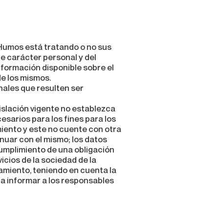
 Humos está tratando o no sus
e carácter personal y del
nformación disponible sobre el
de los mismos.
nales que resulten ser
gislación vigente no establezca
esarios para los fines para los
miento y este no cuente con otra
inuar con el mismo; los datos
cumplimiento de una obligación
icios de la sociedad de la
tamiento, teniendo en cuenta la
ra informar a los responsables