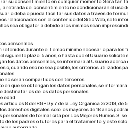
irar su consentimiento en cualquier momento. Será tan fác
 la retirada del consentimiento no condicionarán el uso de
suario deba o pueda facilitar sus datos a través de formul
vos relacionados con el contenido del Sitio Web, se le inf
los sea obligatoria debido a los mismos sean imprescindi
atos personales
 retenidos durante el tiempo mínimo necesario para los fi
 siguiente plazo: 5 años, o hasta que el Usuario solicite 
n los datos personales, se informará al Usuario acerca d
 o, cuando eso no sea posible, los criterios utilizados p
sonales
io no serán compartidos con terceros.
o en que se obtengan los datos personales, se informará 
de destinatarios de los datos personales.
de edad
s artículos 8 del RGPD y 7 de la Ley Orgánica 3/2018, de 
los derechos digitales, solo los mayores de 18 años podr
s personales de forma lícita por Los Mejores Humos. Si se
 de los padres o tutores para el tratamiento, y este solo 
hayan autorizado.