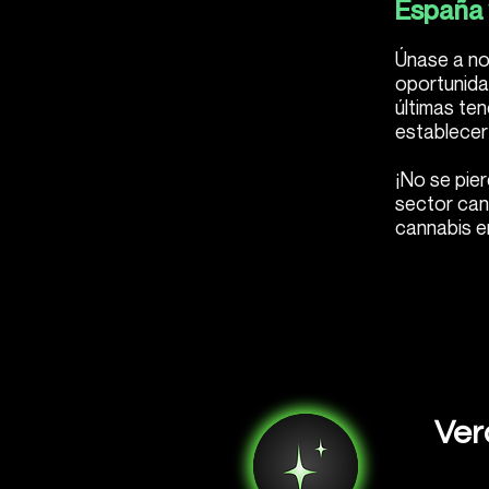
España 
Únase a no
oportunidad
últimas te
establecer
¡No se pie
sector can
cannabis e
Ver