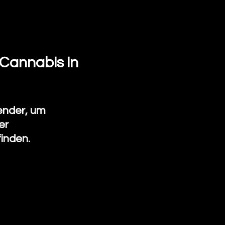
Cannabis in
ender, um
er
inden.