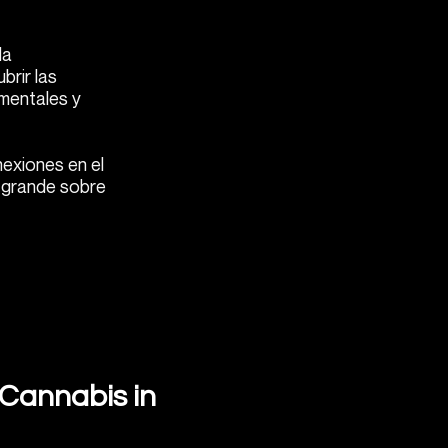
la
brir las
amentales y
exiones en el
 grande sobre
Cannabis in