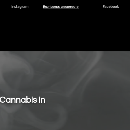
Escribenos un correo-e
Instagram
Facebook
dicinal y CBD
Noticias
Contacto
Cannabis in