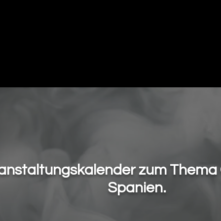
Mapas
Copas y Eventos
Cannabis Me
anstaltungskalender zum Thema 
Spanien.