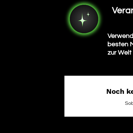
Vera
Verwende
besten M
zur Welt
Noch ke
Sob