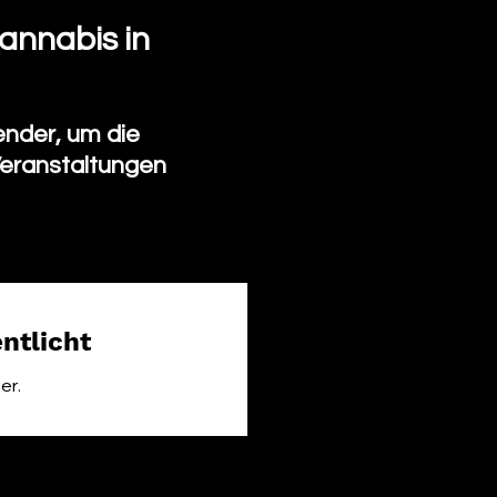
annabis in
nder, um die
Veranstaltungen
ntlicht
er.