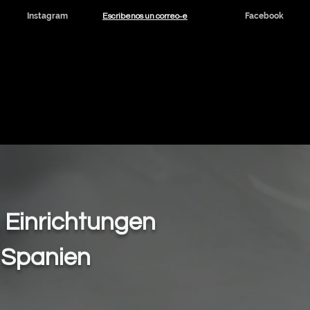
Escribenos un correo-e
Instagram
Facebook
dicinal y CBD
Noticias
Contacto
, Einrichtungen
 Spanien