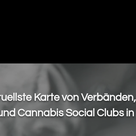
Mapas
Copas y Eventos
Cannabis Me
tuellste Karte von Verbänden
und Cannabis Social Clubs in