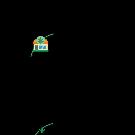
¿Tu CSC no se encuentra en
nuestra lista? Contáctanos, el perfil
del mapa cánnabico es gratuito!
Subscribete a nuestro boletin
informativo gratuito sobre cannabis
en España.