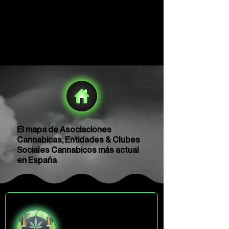
El mapa de Asociaciones
Cannabicas, Entidades & Clubes
Sociales Cannabicos más actual
en España