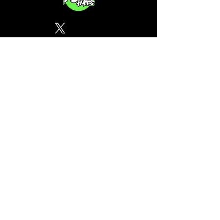
Política de Privacidad
¿Tu CSC no se encuentra en
nuestra lista? Contáctanos, el
perfil del mapa cánnabico es
gratuito!
Subscribete a nuestro boletin
informativo gratuito sobre
cannabis en España.