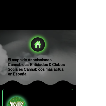
El mapa de Asociaciones
Cannabicas, Entidades & Clubes
Sociales Cannabicos más actual
en España